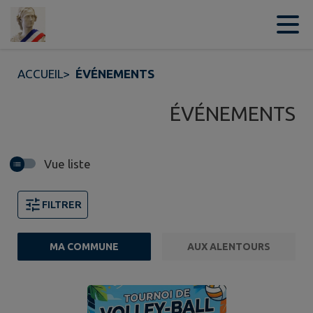
Contenu
Menu
Recherche
Pied de page
ACCUEIL
>
ÉVÉNEMENTS
ÉVÉNEMENTS
Vue liste
FILTRER
MA COMMUNE
AUX ALENTOURS
Page 1. 10 événements sur 33 affichés sur cette page.