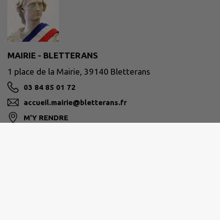
MAIRIE - BLETTERANS
1 place de la Mairie, 39140 Bletterans
03 84 85 01 72
accueil.mairie@bletterans.fr
M'Y RENDRE
www.bletterans.fr
Retrait des passeports et carte d'identité
sans
rendez-vous
pendant les horaires d'ouverture.
Lundi :
09:00 - 12:00, 14:00 - 17:00