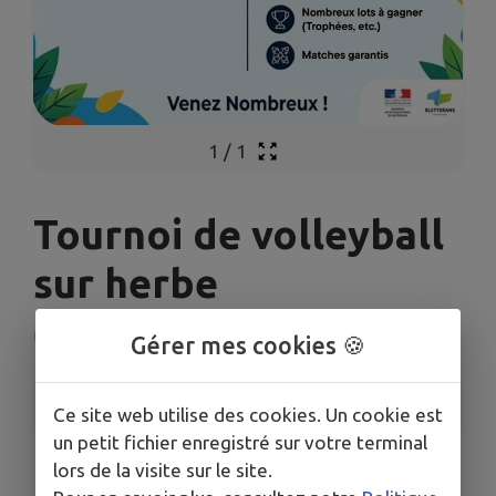
1
/
1
Tournoi de volleyball
sur herbe
Bletterans
Gérer mes cookies 🍪
INFORMATIONS PRATIQUES
Ce site web utilise des cookies. Un cookie est
un petit fichier enregistré sur votre terminal
LIEU
lors de la visite sur le site.
Stade de Bletterans, 39140 BLETTERANS