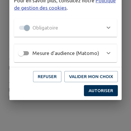
Pour en savoir plus, consultez notre
Politique
DATE
de gestion des cookies
.
Le sam. 29 août
HORAIRES
29/08/2026 : À 10h00
Obligatoire
TARIFS
Autres Tarifs: 10.00€ (par équipe)
Mesure d'audience (Matomo)
Tournoi de volleyball sur herbe à Bletterans !
Equipes mixtes (4x4)
REFUSER
VALIDER MON CHOIX
--
Informations complémentaires:
AUTORISER
Mél:
clubbvbensemble@gmail.com