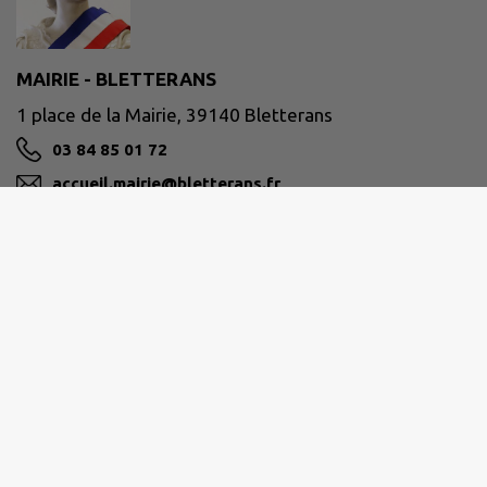
MAIRIE - BLETTERANS
1 place de la Mairie, 39140 Bletterans
03 84 85 01 72
accueil.mairie@bletterans.fr
M'Y RENDRE
www.bletterans.fr
Retrait des passeports et carte d'identité
sans
rendez-vous
pendant les horaires d'ouverture.
Lundi :
09:00 - 12:00, 14:00 - 17:00
Mardi :
09:00 - 12:00