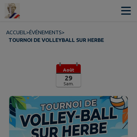
Contenu
Menu
Recherche
Pied de page
ACCUEIL
>
ÉVÉNEMENTS
>
TOURNOI DE VOLLEYBALL SUR HERBE
Août
29
Sam.