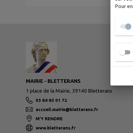
Pour en
MAIRIE - BLETTERANS
1 place de la Mairie, 39140 Bletterans
03 84 85 01 72
accueil.mairie@bletterans.fr
M'Y RENDRE
www.bletterans.fr