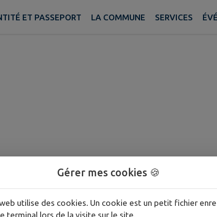
ary
NTITÉ ET PASSEPORT
LA COMMUNE
SERVICES
ÉV
Gérer mes cookies 🍪
web utilise des cookies. Un cookie est un petit fichier enre
e terminal lors de la visite sur le site.