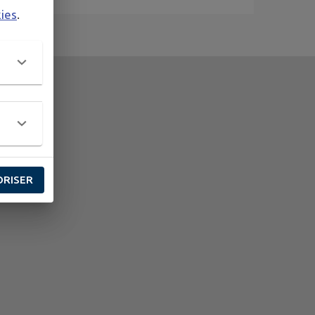
kies
.
ORISER