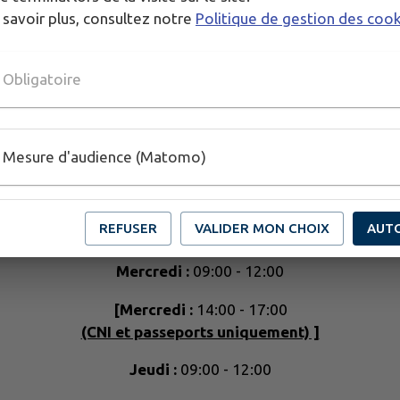
 savoir plus, consultez notre
Politique de gestion des coo
Obligatoire
Retrait des passeports et carte d'identité
sans
Mesure d'audience (Matomo)
rendez-vous
pendant les horaires d'ouverture.
Lundi :
09:00 - 12:00, 14:00 - 17:00
REFUSER
VALIDER MON CHOIX
AUT
Mardi :
09:00 - 12:00
Mercredi :
09:00 - 12:00
[Mercredi :
14:00 - 17:00
(CNI et passeports uniquement) ]
Jeudi :
09:00 - 12:00