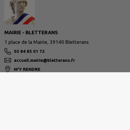
MAIRIE - BLETTERANS
1 place de la Mairie, 39140 Bletterans
03 84 85 01 72
accueil.mairie@bletterans.fr
M'Y RENDRE
www.bletterans.fr
Retrait des passeports et carte d'identité
sans
rendez-vous
pendant les horaires d'ouverture.
Lundi :
09:00 - 12:00, 14:00 - 17:00