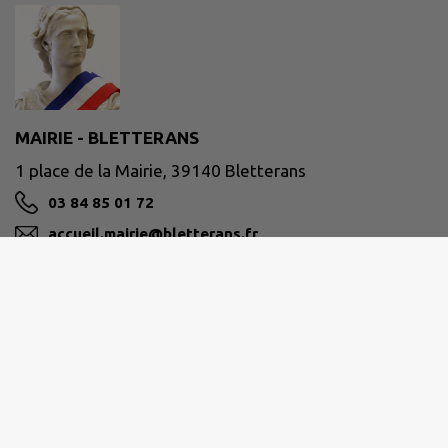
MAIRIE - BLETTERANS
1 place de la Mairie, 39140 Bletterans
03 84 85 01 72
accueil.mairie@bletterans.fr
M'Y RENDRE
www.bletterans.fr
Retrait des passeports et carte d'identité
sans
rendez-vous
pendant les horaires d'ouverture.