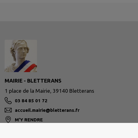
MAIRIE - BLETTERANS
1 place de la Mairie, 39140 Bletterans
03 84 85 01 72
accueil.mairie@bletterans.fr
M'Y RENDRE
www.bletterans.fr