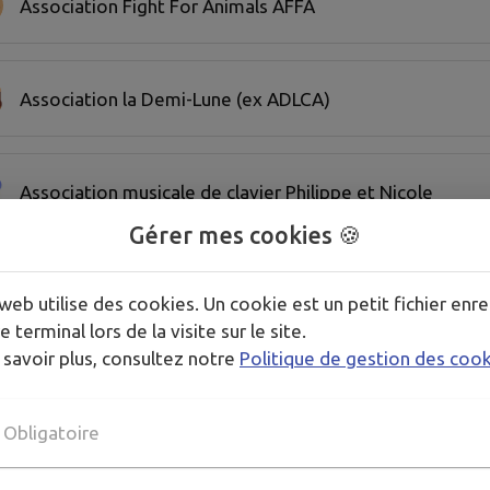
Association Fight For Animals AFFA
Association la Demi-Lune (ex ADLCA)
Association musicale de clavier Philippe et Nicole
Gérer mes cookies 🍪
Avenir Gymnique Lédonien
web utilise des cookies. Un cookie est un petit fichier enre
e terminal lors de la visite sur le site.
 savoir plus, consultez notre
Politique de gestion des coo
Bletterans Volley Ball (BVB Ensemble)
Obligatoire
Bouge ton corps