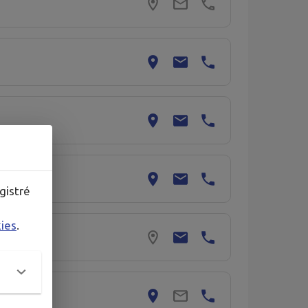
gistré
kies
.