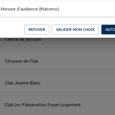
Mesure d'audience (Matomo)
Bresse Jura Foot
REFUSER
VALIDER MON CHOIX
AUT
Centre de Secours
Citoyens de l'Isle
Club Jeanne Blanc
Club Les Pâquerettes Foyer Logement