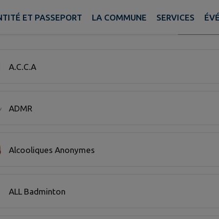
NTITÉ ET PASSEPORT
LA COMMUNE
SERVICES
ÉV
Recherche
 20 associations sur 59 affichées sur cette page.
A.C.C.A
ADMR
Alcooliques Anonymes
ALL Badminton