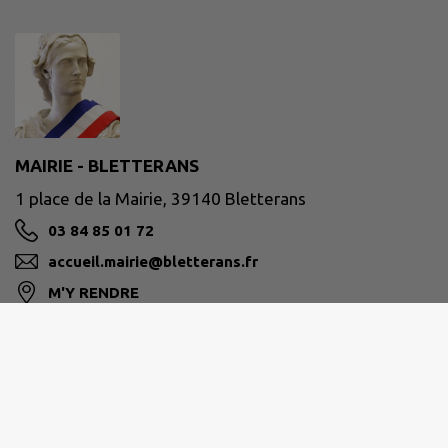
MAIRIE - BLETTERANS
1 place de la Mairie, 39140 Bletterans
03 84 85 01 72
accueil.mairie@bletterans.fr
M'Y RENDRE
www.bletterans.fr
Retrait des passeports et carte d'identité
sans
rendez-vous
pendant les horaires d'ouverture.